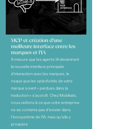
MCP et création d'une
meilleure interface entre les
marques et l'IA
À mesure que les agents IA deviennent
la nouvelle interface principale
d'interaction avec les marques, le
risque que les spécificités de votre
marque soient « perdues dans la
traduction » s'accroît. Chez Mobikats,
nous veillons à ce que votre entreprise
ne se contente pas d'exister dans
l'écosystème de l'IA, mais qu'elle y
prospère.