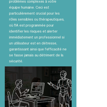
problèmes complexes à votre
équipe humaine. Ceci est
particulièrement crucial pour les
rôles sensibles ou thérapeutiques,
où l'IA est programmée pour
identifier les risques et alerter
immédiatement un professionnel si
un utilisateur est en détresse,
garantissant ainsi que l'efficacité ne
se fasse jamais au détriment de la
sécurité.